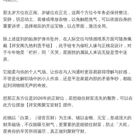
那太岁方位在正南。岁破位在正北，这两个方位今年务必保持整洁、
安静，切忌动土、装修或堆放杂物，以免触怒煞气，可以依据自身的
重要诉求，选择相应的开运宝物，以点带面，激活全局。
除上述提到的贴身护身吊坠外。在人际交往与情感维系方面可随身佩
戴【祥安阁九艳利贵手链】，此手链专为催旺人缘与正桃花设计，对
于今年饱受「栏杆」同「天哭」星困扰的属鼠人来说无疑是雪中送
炭。
它能柔与你的个人气场。让你在与人沟通时更容易获得理解与好感，
不管是化解职场中的小人作祟，还是平息家庭内部的矛盾争吵，都能
起到润物细无声的奇效。
想那正东方位是2026年的正财位，若想稳住财富流失的颓势，可以在
此方位摆放【祥安阁聚宝皆财】摆件。
此物以「白菜」（谐音百财）为主体。辅以金蟾、元宝，形成强大的
财库磁场，不仅能吸引财气，更重要的是能锁住财富，防止「大耗」
星将你的辛苦所得漏尽，真正做到聚财守财。