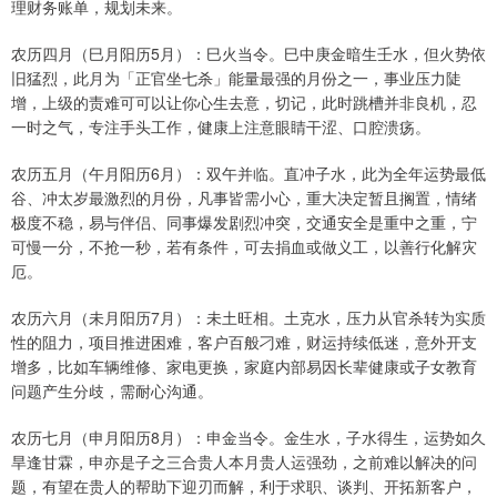
理财务账单，规划未来。
农历四月（巳月阳历5月）：巳火当令。巳中庚金暗生壬水，但火势依
旧猛烈，此月为「正官坐七杀」能量最强的月份之一，事业压力陡
增，上级的责难可可以让你心生去意，切记，此时跳槽并非良机，忍
一时之气，专注手头工作，健康上注意眼睛干涩、口腔溃疡。
农历五月（午月阳历6月）：双午并临。直冲子水，此为全年运势最低
谷、冲太岁最激烈的月份，凡事皆需小心，重大决定暂且搁置，情绪
极度不稳，易与伴侣、同事爆发剧烈冲突，交通安全是重中之重，宁
可慢一分，不抢一秒，若有条件，可去捐血或做义工，以善行化解灾
厄。
农历六月（未月阳历7月）：未土旺相。土克水，压力从官杀转为实质
性的阻力，项目推进困难，客户百般刁难，财运持续低迷，意外开支
增多，比如车辆维修、家电更换，家庭内部易因长辈健康或子女教育
问题产生分歧，需耐心沟通。
农历七月（申月阳历8月）：申金当令。金生水，子水得生，运势如久
旱逢甘霖，申亦是子之三合贵人本月贵人运强劲，之前难以解决的问
题，有望在贵人的帮助下迎刃而解，利于求职、谈判、开拓新客户，