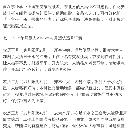
而在事业学业上渴望突破瓶颈者。东北方的文昌位不可忽视，在此安
放【祥安阁登榜扬名】摆件，借助麒麟、文昌塔之力，可有效化解
「正官坐七杀」带来的压力，让你思路清晰，决策果断，面对困境时
能想出破局之法。
七、1972年属鼠人2026年每月运势逐月详解
农历正月（寅月阳历2月）：新春伊始。运势便显动荡，那寅木生火，
加剧了火势对子水的冲击，工作上易有突发变动，或接到临时任务，
让人措手不及，财运平平，开支较大，人情往来耗费不菲，情绪易急
躁，开车出行务必礼让，避免路怒纠纷。
农历二月（卯月阳历3月）：卯木生火。火势不减，但卯为子水之将
星，人缘略有好转，本月社交活动增多，能结识新朋友，但其中真假
难辨，投资理财在领域 的邀约切勿轻信，已婚者要警惕异性主动示
好，保持距离方为上策。
农历三月（辰月阳历4月）：辰为水库。亦是子水之三合贵人运势迎来
短暂喘息，工作上的阻滞有松动迹象，与属龙、属猴的同事或朋友多
交流，或能得到有益建议，财运稍稳，但仍不宜大额投资，可趁机整