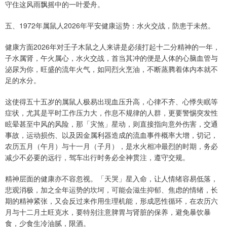
守住这风雨飘摇中的一叶爱舟。
五、1972年属鼠人2026年平安健康运势：水火交战，防患于未然。
健康方面2026年对壬子木鼠之人来讲是必须打起十二分精神的一年，
子水属肾，午火属心，水火交战，首当其冲的便是人体的心脑血管与
泌尿为你，旺盛的流年火气，如同烈火烹油，不断蒸腾着体内本就不
足的水分。
这使得五十五岁的属鼠人极易出现血压升高，心律不齐、心悸失眠等
症状，尤其是平时工作压力大，作息不规律的人群，更要警惕突发性
眩晕甚至中风的风险，那「灾煞」星动，则直接指向意外伤害，交通
事故，运动损伤、以及因金属利器造成的流血事件概率大增，切记，
农历五月（午月）与十一月（子月），是水火相冲最烈的时期，务必
减少不必要的远行，驾车出行时务必全神贯注，遵守交规。
精神层面的健康亦不容忽视。「天哭」星入命，让人情绪容易低落，
悲观消极，加之全年运势的坎坷，可能会滋生抑郁、焦虑的情绪，长
期的精神紧张，又会反过来作用生理机能，形成恶性循环，在农历六
月与十二月土旺克水，要特别注意脾胃与肾脏的保养，避免暴饮暴
食，少食生冷油腻，限酒。