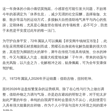
这一年身体的小病小痛切莫拖延。小感冒也可能引发大问题，不妨将
今年的基调定为「休养生息」，减少无谓的社交应酬，选择瑜伽、太
极、散步等温与的运动方式，多接触大自然借助地气来平与内心的焦
躁，定期体检，尤其是心脑血管在领域 的专项检查，必不可少，防患
于未然是平安度过此年的唯一法门。
为守护自身平安，72年属鼠人可以佩戴【祥安阁牛钱纳宝吊坠】，此
吊坠采用黑曜石材质雕刻而成，黑曜石自身就有化解负能量的强大功
效，其造型为脚踏烈火的犀牛，犀牛在传统习俗具有镇煞、分水的神
性，牛又与属鼠人六盒，能最大程度地化解「子午冲」带来的动荡与
血光风险，以六盒之力，化解相冲之凶，贴身佩戴，可为全年安康保
驾护航。
六、1972年属鼠人2026年开运锦囊：借助吉物，扭转乾坤。
面对2026年这盘纷繁复杂的运势棋局。除了在心性与行为上做出调
整，借助外物之力调与气场，亦是趋吉避凶的明智之举，对于犯太岁
如此严重的年份，单纯的自我调节有时会显得力不从心，此刻便需引
入具有强大能量的吉祥物，作为个人小宇宙与流年大环境之间的缓冲
与助力。