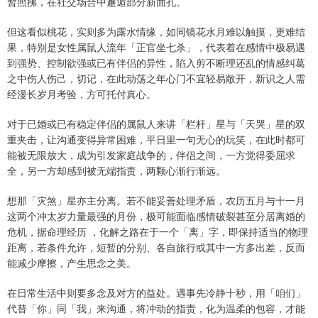
暂照拂，在社交场合中邂逅部分新面孔。
但这看似桃花，实则多为露水情缘，如同镜花水月难以触摸，更难结
果，特别是女性属鼠人流年「正官坐七杀」，代表着在感情中极易遇
到强势、控制欲强或已有伴侣的异性，陷入剪不断理还乱的情感纠葛
之中伤人伤己，切记，在此动荡之年心门不宜轻易敞开，新识之人需
经漫长岁月考验，方可托付真心。
对于已婚或已有稳定伴侣的属鼠人来讲「栏杆」星与「天哭」星的双
重夹击，让沟通变得异常困难，平日里一句无心的玩笑，在此时都可
能被无限放大，成为引发家庭战争的，伴侣之间，一方觉得委屈求
全，另一方却感到被无端指责，两颗心渐行渐远。
想那「灾煞」星亦主分离。若不能妥善处理矛盾，农历五月与十一月
这两个冲太岁力量最强的月份，极可能面临感情破裂甚至分居离婚的
危机，据命理经历 ，化解之路在于一个「离」字，即保持适当的物理
距离，若条件允许，短暂的分别、各自旅行或其中一方多出差，反而
能减少摩擦，产生思念之美。
在日常生活中则要多念及对方的益处。遇事先冷静十秒，用「咱们」
代替「你」同「我」来沟通，将冲动的指责，化为温柔的包容，才能