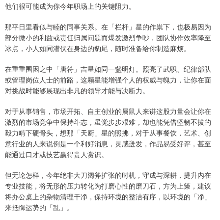
他们很可能成为你今年职场上的关键阻力。
那平日里看似与睦的同事关系。在「栏杆」星的作祟下，也极易因为
部分微小的利益或责任归属问题而爆发激烈争吵，团队协作效率降至
冰点，小人如同潜伏在身边的豹尾，随时准备给你制造麻烦。
在重重围困之中「唐符」吉星如同一盏明灯。照亮了武职、纪律部队
或管理岗位人士的前路，这颗星能增强个人的权威与魄力，让你在面
对挑战时能够展现出非凡的领导才能与决断力。
对于从事销售，市场开拓、自主创业的属鼠人来讲这股力量会让你在
激烈的市场竞争中保持斗志，虽觉步步艰难，却也能凭借坚韧不拔的
毅力啃下硬骨头，想那「天厨」星的照拂，对于从事餐饮，艺术、创
意行业的人来说倒是一个利好消息，灵感迸发，作品易受好评，甚至
能通过口才或技艺赢得贵人赏识。
但无论怎样，今年绝非大刀阔斧扩张的时机，守成与深耕，提升内在
专业技能，将无形的压力转化为打磨心性的磨刀石，方为上策，建议
将办公桌上的杂物清理干净，保持环境的整洁有序，以环境的「净」
来抵御运势的「乱」。