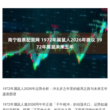
1972年属鼠人2026年运势全析：冲太岁之年里的破局之路与未来五年
盛衰图谱
1972年属鼠人逢2026丙午年正值「子午相冲」的动荡关口。运势如扁
舟行于怒海，暗藏「正官坐七杀」的压迫之局，下面将详细分析壬子