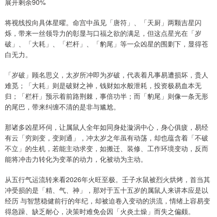
展开剩余90%
将视线投向具体星曜。命宫中虽见「唐符」、「天厨」两颗吉星闪
烁，带来一丝领导力的彰显与口福之欲的满足，但这点星光在「岁
破」、「大耗」、「栏杆」、「豹尾」等一众凶星的围剿下，显得苍
白无力。
「岁破」顾名思义，太岁所冲即为岁破，代表着凡事易遭损坏，贵人
难觅；「大耗」则是破财之神，钱财如水般泄耗，投资极易血本无
归；「栏杆」预示着前路荆棘，事倍功半；而「豹尾」则像一条无形
的尾巴，带来纠缠不清的是非与尴尬。
那诸多凶星环伺，让属鼠人全年如同身处漩涡中心，身心俱疲，易经
有云「穷则变，变则通」，冲太岁之年虽有动荡，却也蕴含着「不破
不立」的生机，若能主动求变，如搬迁、装修、工作环境变动，反而
能将冲击力转化为变革的动力，化被动为主动。
从五行气运流转来看2026年火旺至极。壬子水鼠被烈火烘烤，首当其
冲受损的是「精、气、神」，那对于五十五岁的属鼠人来讲本应是以
经历 与智慧稳健前行的年纪，却被迫卷入变动的洪流，情绪上容易变
得急躁、缺乏耐心，决策时难免会因「火炎土燥」而失之偏颇。