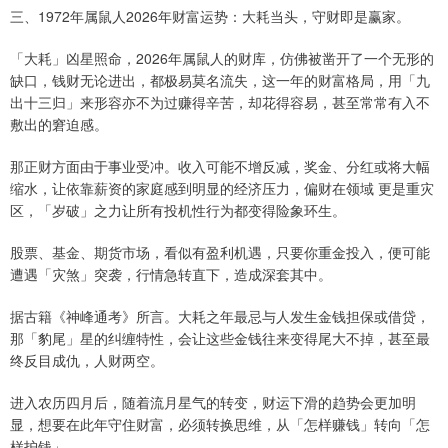
三、1972年属鼠人2026年财富运势：大耗当头，守财即是赢家。
「大耗」凶星照命，2026年属鼠人的财库，仿佛被凿开了一个无形的
缺口，钱财无论进出，都极易莫名流失，这一年的财富格局，用「九
出十三归」来形容亦不为过赚得辛苦，却花得容易，甚至常常有入不
敷出的窘迫感。
那正财方面由于事业受冲。收入可能不增反减，奖金、分红或将大幅
缩水，让依靠薪资的家庭感到明显的经济压力，偏财在领域 更是重灾
区，「岁破」之力让所有投机性行为都变得险象环生。
股票、基金、期货市场，看似有盈利机遇，只要你重金投入，便可能
遭遇「灾煞」突袭，行情急转直下，造成深套其中。
据古籍《神峰通考》所言。大耗之年最忌与人发生金钱担保或借贷，
那「豹尾」星的纠缠特性，会让这些金钱往来变得尾大不掉，甚至最
终反目成仇，人财两空。
进入农历四月后，随着流月星气的转变，财运下滑的趋势会更加明
显，想要在此年守住财富，必须转换思维，从「怎样赚钱」转向「怎
样护钱」。