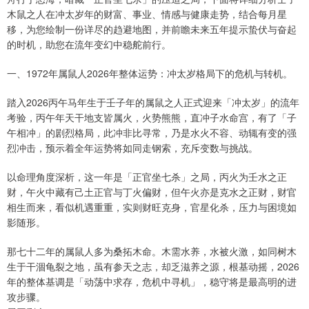
木鼠之人在冲太岁年的财富、事业、情感与健康走势，结合每月星
移，为您绘制一份详尽的趋避地图，并前瞻未来五年提示蛰伏与奋起
的时机，助您在流年变幻中稳舵前行。
一、1972年属鼠人2026年整体运势：冲太岁格局下的危机与转机。
踏入2026丙午马年生于壬子年的属鼠之人正式迎来「冲太岁」的流年
考验，丙午年天干地支皆属火，火势熊熊，直冲子水命宫，有了「子
午相冲」的剧烈格局，此冲非比寻常，乃是水火不容、动辄有变的强
烈冲击，预示着全年运势将如同走钢索，充斥变数与挑战。
以命理角度深析，这一年是「正官坐七杀」之局，丙火为壬水之正
财，午火中藏有己土正官与丁火偏财，但午火亦是克水之正财，财官
相生而来，看似机遇重重，实则财旺克身，官星化杀，压力与困境如
影随形。
那七十二年的属鼠人多为桑拓木命。木需水养，水被火激，如同树木
生于干涸龟裂之地，虽有参天之志，却乏滋养之源，根基动摇，2026
年的整体基调是「动荡中求存，危机中寻机」，稳守将是最高明的进
攻步骤。