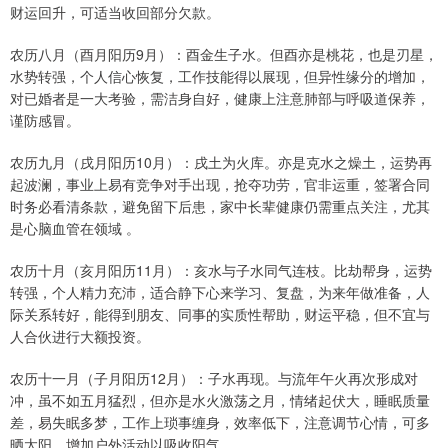
财运回升，可适当收回部分欠款。
农历八月（酉月阳历9月）：酉金生子水。但酉亦是桃花，也是刃星，
水势转强，个人信心恢复，工作技能得以展现，但异性缘分的增加，
对已婚者是一大考验，需洁身自好，健康上注意肺部与呼吸道保养，
谨防感冒。
农历九月（戌月阳历10月）：戌土为火库。亦是克水之燥土，运势再
起波澜，事业上易有竞争对手出现，抢夺功劳，官非运重，签署合同
时务必看清条款，避免留下后患，家中长辈健康仍需重点关注，尤其
是心脑血管在领域 。
农历十月（亥月阳历11月）：亥水与子水同气连枝。比劫帮身，运势
转强，个人精力充沛，适合静下心来学习、复盘，为来年做准备，人
际关系转好，能得到朋友、同事的实质性帮助，财运平稳，但不宜与
人合伙进行大额投资。
农历十一月（子月阳历12月）：子水再现。与流年午火再次形成对
冲，虽不如五月猛烈，但亦是水火激荡之月，情绪起伏大，睡眠质量
差，易失眠多梦，工作上琐事缠身，效率低下，注意调节心情，可多
晒太阳，增加户外活动以吸收阳气。