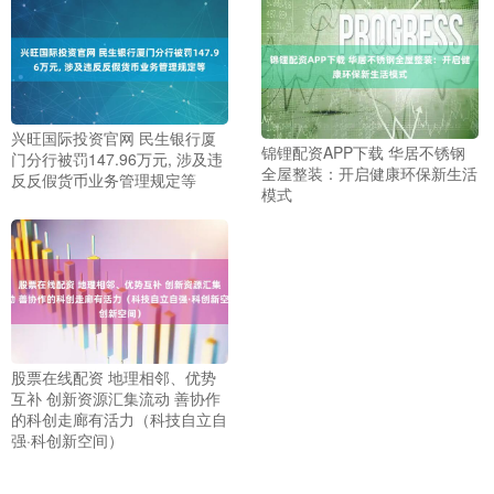
兴旺国际投资官网 民生银行厦
锦锂配资APP下载 华居不锈钢
门分行被罚147.96万元, 涉及违
全屋整装：开启健康环保新生活
反反假货币业务管理规定等
模式
股票在线配资 地理相邻、优势
互补 创新资源汇集流动 善协作
的科创走廊有活力（科技自立自
强·科创新空间）