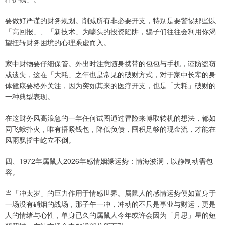
要做好严谨的财务规划。削减所有非必要开支，特别是要警惕那些以
「高回报」、「新技术」为噱头的投资陷阱，骗子们往往会利用你渴
望扭转财务困境的心理乘虚而入。
家中财物要仔细保管。外出时注意随身携带的包包与手机，谨防盗窃
或遗失，这在「大耗」之年也是常见的破财方式，对于家中长辈的身
体健康要格外关注，因为突如其来的医疗开支，也是「大耗」破财的
一种典型表现。
在这财务风高浪急的一年任何试图通过冒险来博取转机的想法，都如
同飞蛾扑火，唯有捂紧钱包，降低负债，囤积足够的现金流，才能在
风雨飘摇中屹立不倒。
四、1972年属鼠人2026年感情姻缘运势：情海波澜，以静制动需包
容。
当「冲太岁」的巨力作用于情感世界。属鼠人的感情运势便如置身于
一场没有硝烟的战场，那子午一冲，冲动的不只是事业与财运，更是
人的情绪与心性，单身已久的属鼠人今年或许会因为「月思」星的短