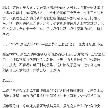
想那「灾煞」星入命，更是暗示着意外血光之可能，尤其在交通出行
上需格外留神，但祸福相依，午火中暗藏的丁火己土，也是壬水的财
官，代表着在剧烈的变动中若能把握住某些特别指定节点，比如与
马、狗、虎相关的三合贵人之力，仍有机遇在废墟之上重建辉煌，此
年的关键，全在于一个「忍」字，忍住冲动，忍住变革的勾引，待时
而动。
二、1972年属鼠人2026年事业运势：正官坐七杀，压力亦是磨刀石。
踏足2026，属鼠人的事业疆场可谓是硝烟弥漫，流年格局「正官坐七
杀」，使得官星（代表职位，名誉、上级）的力量被七杀（代表压
力，挑战、不容易）所压制与侵染，这好比头顶悬着一把荣誉之剑，
剑身却已布满荆棘，伸手去取，必然伤
及己身。
工作当中你会发现原本顺理成章的晋升之路变得崎岖难行，来自上级
的压力陡增，布置的任务往往时间紧迫且要求苛刻，仿佛有意考验。
据命理分析，今年尤其需要警惕与属马、属兔之人产生的业务冲突，