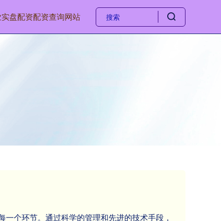
业实盘配资
配资查询网站
的每一个环节。通过科学的管理和先进的技术手段，