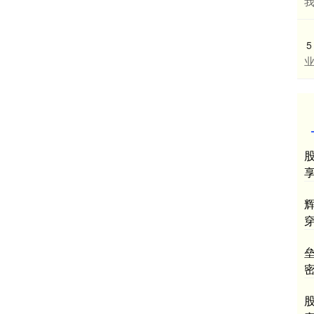
5
辉
股