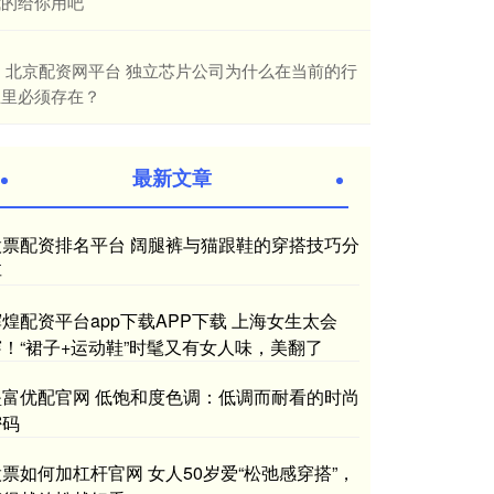
我的给你用吧
​北京配资网平台 独立芯片公司为什么在当前的行
业里必须存在？
最新文章
股票配资排名平台 阔腿裤与猫跟鞋的穿搭技巧分
享
煌配资平台app下载APP下载 上海女生太会
穿！“裙子+运动鞋”时髦又有女人味，美翻了
垒富优配官网 低饱和度色调：低调而耐看的时尚
密码
票如何加杠杆官网 女人50岁爱“松弛感穿搭”，