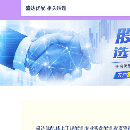
盛达优配 相关话题
盛达优配,线上正规配资,专业实盘配资,配资